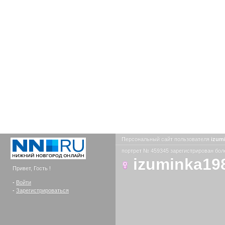
Персональный сайт пользователя
izum
портрет № 459345 зарегистрирован боле
izuminka19
Привет, Гость !
-
Войти
-
Зарегистрироваться