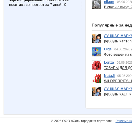
зарегистрированные пользователи
nikom
05.06.202
посетившие портрет за 7 дней - 0
В связи с пмэф-
Популярные за не
ЛУЧШАЯ МАРК
[b]Обувь Ralf Ri
Olgs
04.08.2026 
Фото вещей из ки
Lonza
05.08.2026
ТОВАРЫ ДЛЯ ДО
Nata.li
05.08.202
WILDBERRIES Н
ЛУЧШАЯ МАРК
[b]Обувь RALF RI
© 2026 ООО «Сеть городских порталов» ·
Реклама н