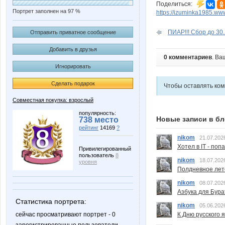
Поделиться:
Портрет заполнен на 97 %
https://izuminka1985.ww
ПИАР!!! Сбор до 30.
Отправить приватное сообщение
Добавить в друзья
0 комментариев
. Ва
Игнорировать
Сделать подарок
Чтобы оставлять ко
Совместная покупка: взрослый
популярность:
Новые записи в бл
738 место
рейтинг
14169
?
nikom
21.07.202
Хотел в IT - поп
Привилегированный
пользователь
8
nikom
18.07.202
уровня
Полдневное лет
nikom
08.07.202
Азбука для Бура
Статистика портрета:
nikom
05.06.202
К Дню русского 
сейчас просматривают портрет - 0