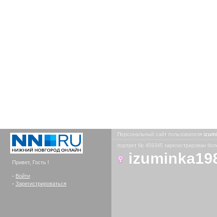
Персональный сайт пользователя
izum
портрет № 459345 зарегистрирован боле
izuminka19
Привет, Гость !
-
Войти
-
Зарегистрироваться