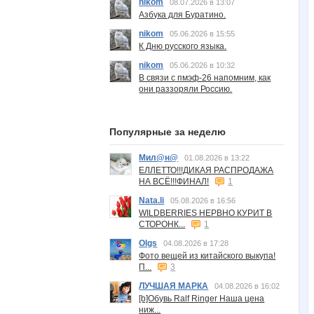
nikom
08.07.2026 в 13:07
Азбука для Буратино.
nikom
05.06.2026 в 15:55
К Дню русского языка.
nikom
05.06.2026 в 10:32
В связи с пмэф-26 напомним, как
они раззоряли Россию.
Популярные за неделю
Мил@н@
01.08.2026 в 13:22
ЕЛЛЕТТО!!!ДИКАЯ РАСПРОДАЖА
НА ВСЁ!!!ФИНАЛ!
1
Nata.li
05.08.2026 в 16:56
WILDBERRIES НЕРВНО КУРИТ В
СТОРОНК...
1
Olgs
04.08.2026 в 17:28
Фото вещей из китайского выкупа!
П...
3
ЛУЧШАЯ МАРКА
04.08.2026 в 16:02
[b]Обувь Ralf Ringer Наша цена
ниж...