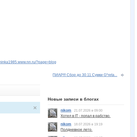
zuminka1985.www.nn.ru/?page=blog
ПИАР!!! Сбор до 30.11.Сумки G*reta...
Новые записи в блогах
nikom
21.07.2026 в 09:00
Хотел в IT - попал в рабство.
nikom
18.07.2026 в 19:19
Полдневное лето.