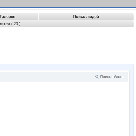
Галерея
Поиск людей
вится
( 20 )