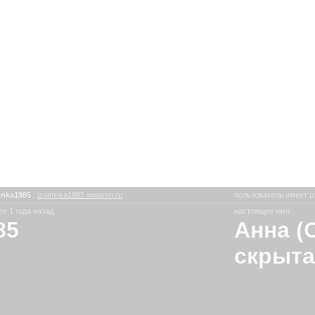
inka1985
:
izuminka1985.www.nn.ru
пользователь имеет с
е 1 года назад
настоящее имя:
85
Анна (
скрыта