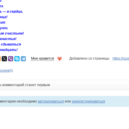
з
з.
ь — в сердца.
нца!
шит
души.
вым счастьем!
ненастья!
 сбываться
тнадцать!
Мне нравится
Добавлено со страницы:
https://i
озяев)))
ш комментарий станет первым
мментарии необходимо
авторизоваться
или
зарегистрироваться