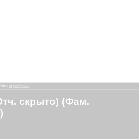
татус
«трастовый»
Отч. скрыто) (Фам.
)