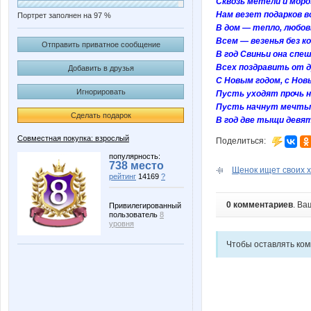
Сквозь метели и моро
Нам везет подарков во
Портрет заполнен на 97 %
В дом — тепло, любов
Всем ― везенья без ко
Отправить приватное сообщение
В год Свиньи она спе
Всех поздравить от 
Добавить в друзья
С Новым годом, с Но
Игнорировать
Пусть уходят прочь 
Пусть начнут мечты
Сделать подарок
В год две тыщи девя
Совместная покупка: взрослый
Поделиться:
популярность:
738 место
Щенок ищет своих х
рейтинг
14169
?
0 комментариев
. Ва
Привилегированный
пользователь
8
уровня
Чтобы оставлять ко