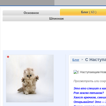
Блог
( 63 )
Основное
Шпионаж
С Наступ
>
Блог
Просмотреть или сохр
Это кто спешит к нам
Роя землю пятаком?
Хвост крючком, смеш
Открывайте! Это — 