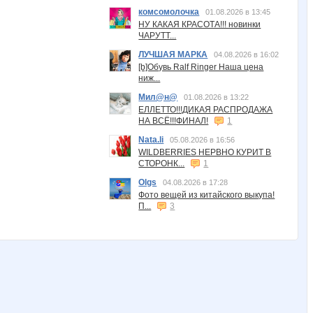
комсомолочка
01.08.2026 в 13:45
НУ КАКАЯ КРАСОТА!!! новинки
ЧАРУТТ...
ЛУЧШАЯ МАРКА
04.08.2026 в 16:02
[b]Обувь Ralf Ringer Наша цена
ниж...
Мил@н@
01.08.2026 в 13:22
ЕЛЛЕТТО!!!ДИКАЯ РАСПРОДАЖА
НА ВСЁ!!!ФИНАЛ!
1
Nata.li
05.08.2026 в 16:56
WILDBERRIES НЕРВНО КУРИТ В
СТОРОНК...
1
Olgs
04.08.2026 в 17:28
Фото вещей из китайского выкупа!
П...
3