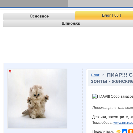
Блог
( 63 )
Основное
Шпионаж
ПИАР!!! С
>
Блог
зонты - женские
Просмотреть или сохр
Девочки, посмотрите, ка
Тема сбора:
www.nn.ru/c
Поделиться: