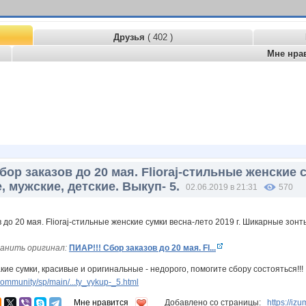
Друзья
( 402 )
Мне нра
бор заказов до 20 мая. Flioraj-стильные женские 
, мужские, детские. Выкуп- 5.
02.06.2019 в 21:31
570
анить оригинал:
ПИАР!!! Сбор заказов до 20 мая. Fl...
кие сумки, красивые и оригинальные - недорого, помогите сбору состояться!!!
ommunity/sp/main/...ty_vykup-_5.html
Мне нравится
Добавлено со страницы:
https://i