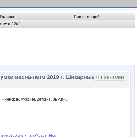
Галерея
Поиск людей
вится
( 20 )
сумки весна-лето 2019 г. Шикарные
zuminka1985.www.nn.ru/?page=blog