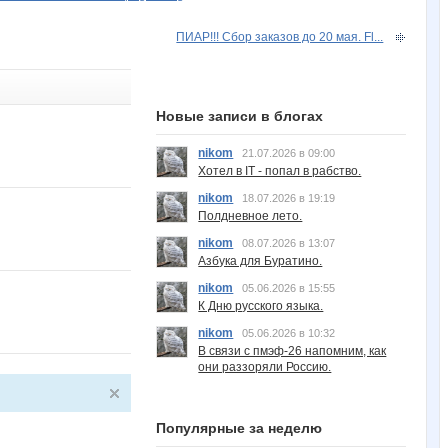
ПИАР!!! Сбор заказов до 20 мая. Fl...
Новые записи в блогах
nikom
21.07.2026 в 09:00
Хотел в IT - попал в рабство.
nikom
18.07.2026 в 19:19
Полдневное лето.
nikom
08.07.2026 в 13:07
Азбука для Буратино.
nikom
05.06.2026 в 15:55
К Дню русского языка.
nikom
05.06.2026 в 10:32
В связи с пмэф-26 напомним, как
они раззоряли Россию.
Популярные за неделю