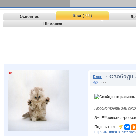
Блог
( 63 )
Основное
Др
Шпионаж
Свободные
>
Блог
556
Просмотреть или сохр
SALE!!! женские кроссов
Поделиться:
https://izuminka1985.ww