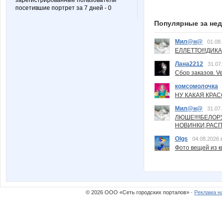
зарегистрированные пользователи
посетившие портрет за 7 дней - 0
Популярные за не
Мил@н@
01.08
ЕЛЛЕТТО!!!ДИК
Лана2212
31.07
Сбор заказов. Ve
комсомолочка
НУ КАКАЯ КРАСОТ
Мил@н@
31.07
ЛЮШЕ!!!!БЕЛО
НОВИНКИ,РАСП
Olgs
04.08.2026 
Фото вещей из ки
© 2026 ООО «Сеть городских порталов» ·
Реклама н