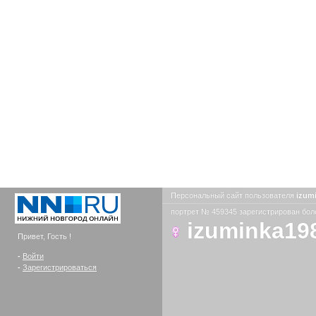
Персональный сайт пользователя
izum
портрет № 459345 зарегистрирован боле
izuminka19
Привет, Гость !
-
Войти
-
Зарегистрироваться