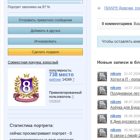
Портрет заполнен на 97 %
ПИАР!!! Девочки, по
Отправить приватное сообщение
0 комментариев
. Ва
Добавить в друзья
Чтобы оставлять ко
Игнорировать
Сделать подарок
Новые записи в бл
Совместная покупка: взрослый
популярность:
nikom
21.07.202
738 место
Хотел в IT - поп
рейтинг
14169
?
nikom
18.07.202
Привилегированный
Полдневное лет
пользователь
8
уровня
nikom
08.07.202
Азбука для Бура
nikom
05.06.202
К Дню русского 
Статистика портрета:
nikom
05.06.202
сейчас просматривают портрет - 0
В связи с пмэф-