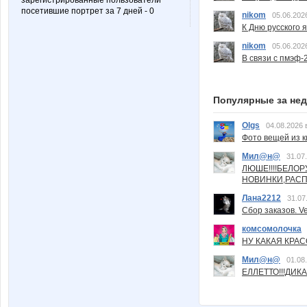
зарегистрированные пользователи
посетившие портрет за 7 дней - 0
nikom
05.06.202
К Дню русского 
nikom
05.06.202
В связи с пмэф-
Популярные за не
Olgs
04.08.2026 
Фото вещей из ки
Мил@н@
31.07
ЛЮШЕ!!!!БЕЛО
НОВИНКИ,РАСП
Лана2212
31.07
Сбор заказов. Ve
комсомолочка
НУ КАКАЯ КРАСОТ
Мил@н@
01.08
ЕЛЛЕТТО!!!ДИК