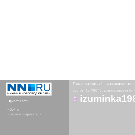
Персональный сайт пользователя
izum
портрет № 459345 зарегистрирован боле
izuminka19
Привет, Гость !
-
Войти
-
Зарегистрироваться