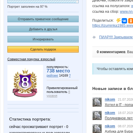
Девочки, помогите закр
ссылка на полусапоги:
w
Портрет заполнен на 97 %
ссылка на сбор:
www.nn.
Отправить приватное сообщение
Поделиться:
https://izuminka1985.ww
Добавить в друзья
ПИАР!!!! Закрываем р
Игнорировать
Сделать подарок
0 комментариев
. Ва
Совместная покупка: взрослый
популярность:
Чтобы оставлять ко
738 место
рейтинг
14169
?
Новые записи в бл
Привилегированный
пользователь
8
уровня
nikom
21.07.202
Хотел в IT - поп
nikom
18.07.202
Полдневное лет
Статистика портрета:
nikom
08.07.202
сейчас просматривают портрет - 0
Азбука для Бура