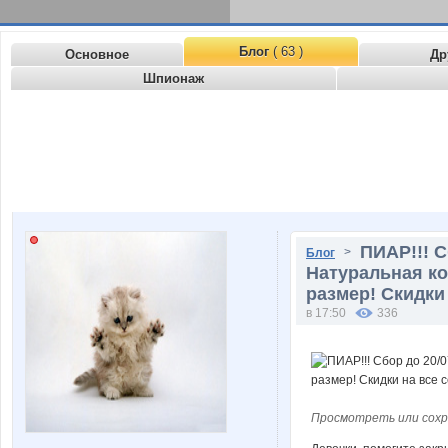
Блог
( 63 )
Основное
Др
Шпионаж
ПИАР!!! С
>
Блог
Натуральная кож
размер! Скидки
в 17:50
336
Просмотреть или сохр