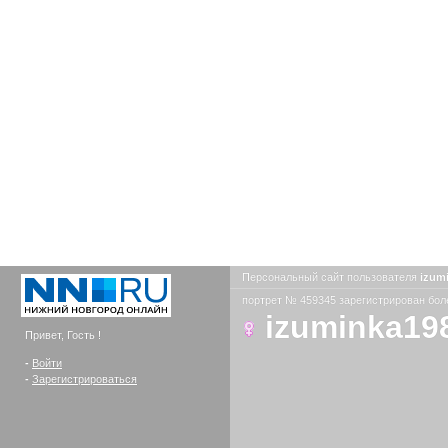
Персональный сайт пользователя
izum
портрет № 459345 зарегистрирован боле
izuminka19
Привет, Гость !
-
Войти
-
Зарегистрироваться