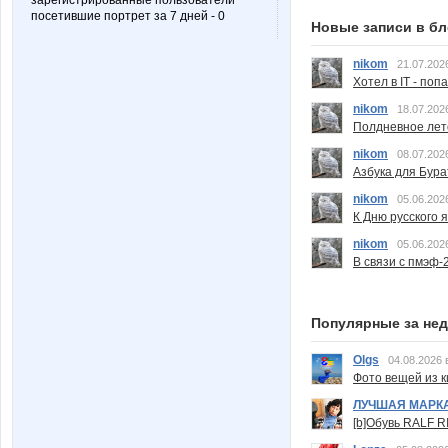
зарегистрированные пользователи
посетившие портрет за 7 дней - 0
Новые записи в бл
nikom
21.07.202
Хотел в IT - поп
nikom
18.07.202
Полдневное лет
nikom
08.07.202
Азбука для Бура
nikom
05.06.202
К Дню русского 
nikom
05.06.202
В связи с пмэф-
Популярные за не
Olgs
04.08.2026 
Фото вещей из ки
ЛУЧШАЯ МАРК
[b]Обувь RALF RI