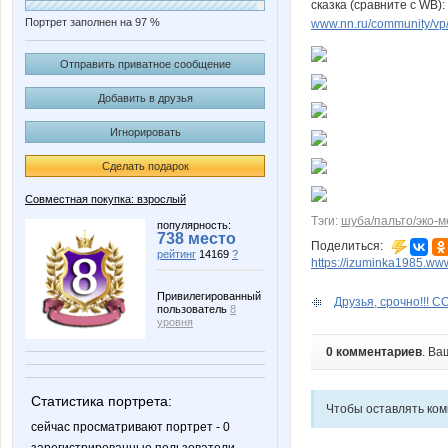
сказка (сравните с WB):
Портрет заполнен на 97 %
www.nn.ru/community/vp/
Отправить приватное сообщение
Добавить в друзья
Игнорировать
Сделать подарок
Совместная покупка: взрослый
Тэги:
шуба/пальто/эко-м
популярность:
738 место
Поделиться:
рейтинг
14169
?
https://izuminka1985.ww
Привилегированный
Друзья, срочно!!! С
пользователь
8
уровня
0 комментариев
. Ва
Статистика портрета:
Чтобы оставлять ко
сейчас просматривают портрет - 0