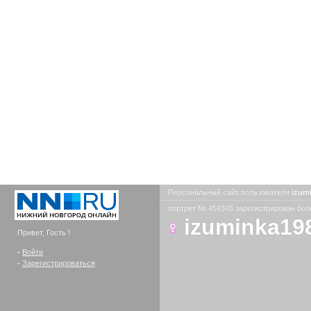
Персональный сайт пользователя
izum
портрет № 459345 зарегистрирован боле
izuminka19
Привет, Гость !
-
Войти
-
Зарегистрироваться