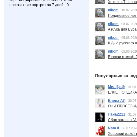
зарегистрированные пользователи
Хотел в IT - поп
посетившие портрет за 7 дней - 0
nikom
18.07.202
Полдневное лет
nikom
08.07.202
Азбука для Бура
nikom
05.06.202
К Дню русского 
nikom
05.06.202
В связи с пмэф-
Популярные за не
Мил@н@
01.08
ЕЛЛЕТТО!!!ДИК
Елена АЛ
30.07
ОНИ ПРОСТО ИД
Лана2212
31.07
Сбор заказов. Ve
Nata.li
30.07.202
Хороший жакет вс