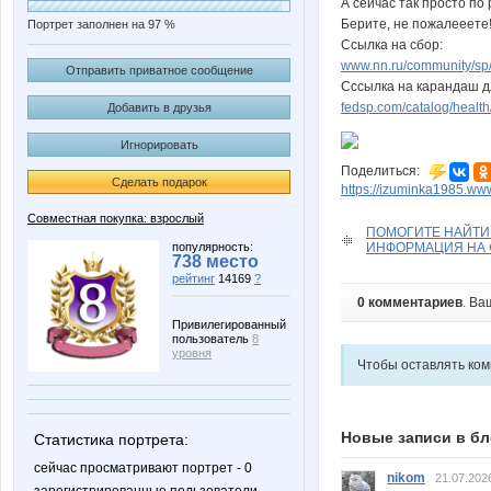
А сейчас так просто по 
Берите, не пожалееете!
Портрет заполнен на 97 %
Ссылка на сбор:
www.nn.ru/community/sp/m
Отправить приватное сообщение
Сссылка на карандаш дл
fedsp.com/catalog/healt
Добавить в друзья
Игнорировать
Поделиться:
Сделать подарок
https://izuminka1985.ww
Совместная покупка: взрослый
ПОМОГИТЕ НАЙТИ 
популярность:
ИНФОРМАЦИЯ НА 
738 место
рейтинг
14169
?
0 комментариев
. Ва
Привилегированный
пользователь
8
уровня
Чтобы оставлять ко
Новые записи в бл
Статистика портрета:
сейчас просматривают портрет - 0
nikom
21.07.202