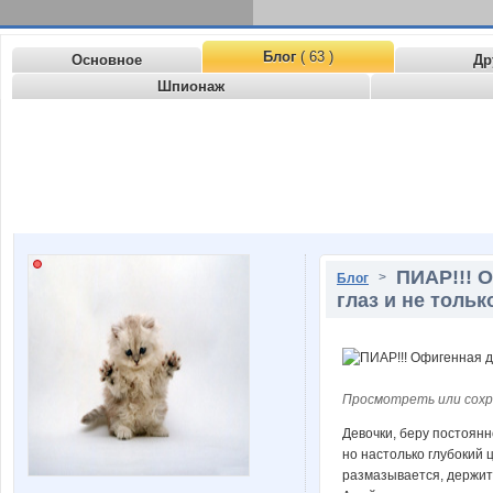
Блог
( 63 )
Основное
Др
Шпионаж
ПИАР!!! 
>
Блог
глаз и не только
Просмотреть или сохр
Девочки, беру постоянн
но настолько глубокий ц
размазывается, держитс