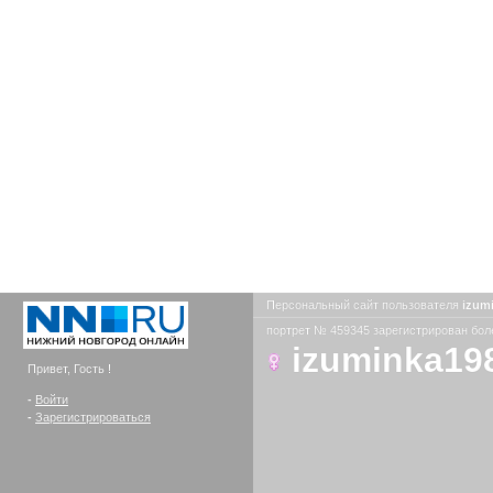
Персональный сайт пользователя
izum
портрет № 459345 зарегистрирован боле
izuminka19
Привет, Гость !
-
Войти
-
Зарегистрироваться