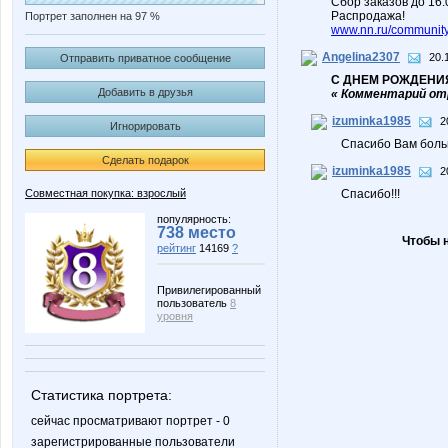
Сбор заказов до 16
Распродажа!
Портрет заполнен на 97 %
www.nn.ru/community/
Angelina2307
20.
Отправить приватное сообщение
С ДНЕМ РОЖДЕНИЯ
Добавить в друзья
« Комментарий отр
izuminka1985
2
Игнорировать
Спасибо Вам боль
Сделать подарок
izuminka1985
2
Совместная покупка: взрослый
Спасибо!!!
популярность:
738 место
Чтобы 
рейтинг
14169
?
Привилегированный
пользователь
8
уровня
Статистика портрета:
сейчас просматривают портрет - 0
зарегистрированные пользователи