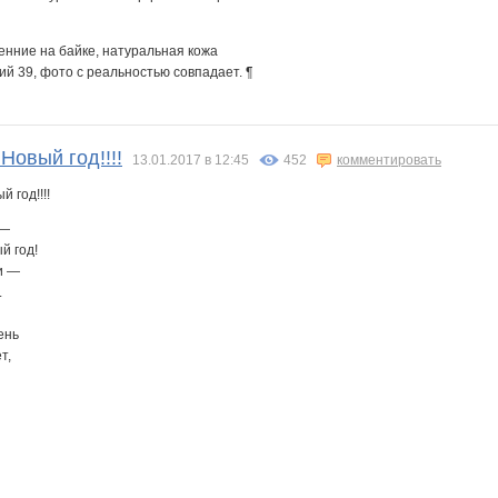
енние на байке, натуральная кожа
кий 39, фото с реальностью совпадает. ¶
Новый год!!!!
13.01.2017 в 12:45
452
комментировать
 —
й год!
и —
.
ень
т,