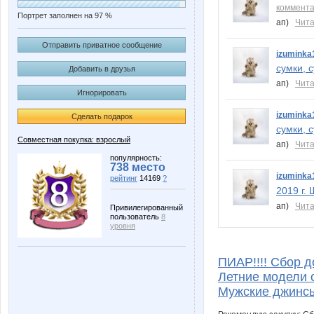
коммент
Портрет заполнен на 97 %
ап)
Чита
Отправить приватное сообщение
izuminka
сумки, 
Добавить в друзья
ап)
Чита
Игнорировать
izuminka
Сделать подарок
сумки, 
Совместная покупка: взрослый
ап)
Чита
популярность:
738 место
izuminka
рейтинг
14169
?
2019 г.
ап)
Чита
Привилегированный
пользователь
8
уровня
ПИАР!!!! Сбор д
Летние модели с
Мужские джинс