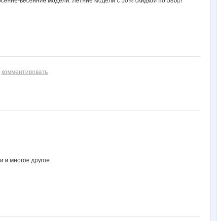
 осенне-весенние модели. Летние модели с 50% скидкой по 580р!
комментировать
и и многое другое