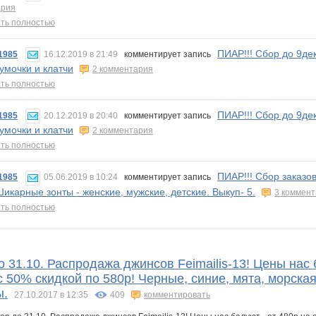
ария
ть полностью
ПИАР!!! Сбор до 9д
1985
16.12.2019 в 21:49
комментирует запись
сумочки и клатчи
2 комментария
ть полностью
ПИАР!!! Сбор до 9д
1985
20.12.2019 в 20:40
комментирует запись
сумочки и клатчи
2 комментария
ть полностью
ПИАР!!! Сбор заказов
1985
05.06.2019 в 10:24
комментирует запись
 Шикарные зонты - женские, мужские, детские. Выкуп- 5.
3 коммен
ть полностью
о 31.10. Распродажа джинсов Feimailis-13! Цены нас
 50% скидкой по 580р! Черные, синие, мята, морска
ы.
27.10.2017 в 12:35
409
комментировать