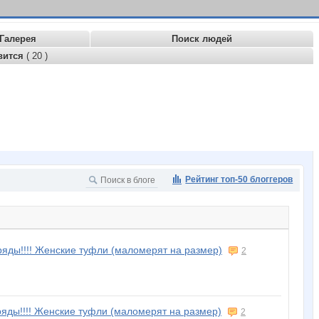
Галерея
Поиск людей
вится
( 20 )
Рейтинг топ-50 блоггеров
ряды!!!! Женские туфли (маломерят на размер)
2
ряды!!!! Женские туфли (маломерят на размер)
2