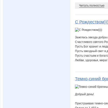
Читать полностью
С Рождеством)))
Зажглась звезда добра
Счастливого святого Ро
Пусть Бог хранит и люд
Пусть звездный свет в д
Пусть счастьем и богат
Любви, здоровья, мира!
Темно-синий б
Добрый день!
Пристраиваю темно-сини
Отдаю за 1 492 р.