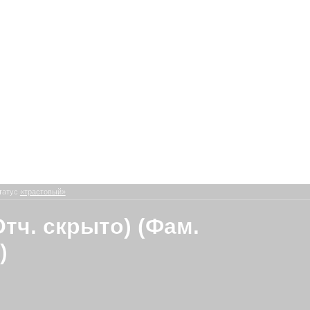
татус
«трастовый»
Отч. скрыто) (Фам.
)