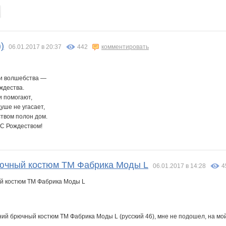
)
06.01.2017 в 20:37
442
комментировать
 и волшебства —
ждества.
и помогают,
уше не угасает,
ством полон дом.
 С Рождеством!
рючный костюм ТМ Фабрика Моды L
06.01.2017 в 14:28
4
й брючный костюм ТМ Фабрика Моды L (русский 46), мне не подошел, на мой 