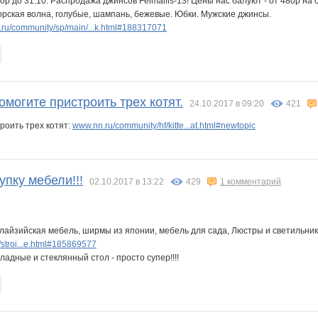
ор до 31.10. Распродажа джинсов Feimailis-13! Цены нас балуют - от 480р на
орская волна, голубые, шампань, бежевые. Юбки. Мужские джинсы.
ru/community/sp/main/...k.html#188317071
омогите пристроить трех котят.
24.10.2017 в 09:20
421
роить трех котят:
www.nn.ru/community/hf/kitte...at.html#newtopic
пку мебели!!!
02.10.2017 в 13:22
429
1 комментарий
лайзийская мебель, ширмы из японии, мебель для сада, Люстры и светильник
stroi...e.html#185869577
ладные и стеклянный стол - просто супер!!!!