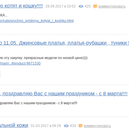
 котят и кошку!!!!
28.09.2017 в 10:02
425
комментировать
КА...
r/cats/srochno_pristroyu_kotyat_i_koshku.html
о 11.05. Джинсовые платья, платья-рубашки , туники 
ю эту закупку: прекрасные модели по низкой цене))))
main/...#product-9871330
поздравляю Вас с нашим праздником - с 8 марта!!!!
альной кожи
01.03.2017 в 09:29
433
комментировать