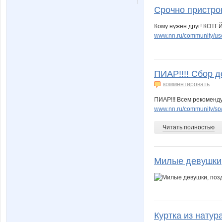
Срочно пристрою
Кому нужен друг! КОТЕЙ
www.nn.ru/community/use
ПИАР!!!! Сбор д
комментировать
ПИАР!!! Всем рекоменду
www.nn.ru/community/sp/
Читать полностью
Милые девушки, 
Куртка из натур