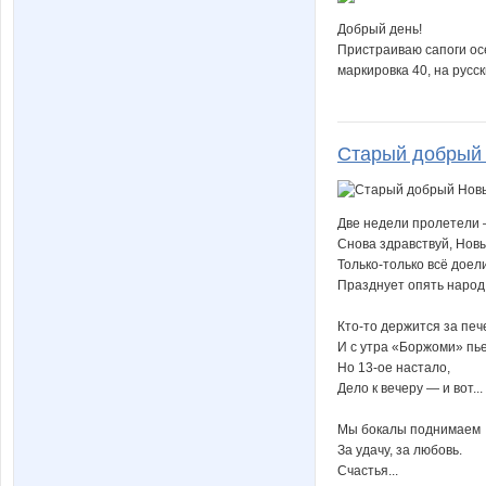
Добрый день!
Пристраиваю сапоги ос
маркировка 40, на русс
Старый добрый 
Две недели пролетели
Снова здравствуй, Новы
Только-только всё доел
Празднует опять народ
Кто-то держится за печ
И с утра «Боржоми» пье
Но 13-ое настало,
Дело к вечеру — и вот...
Мы бокалы поднимаем
За удачу, за любовь.
Счастья...