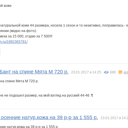
натуральной кожи 44 размера, носила 1 сезон и то неактивно, поправилась - 
оянии (видно на фото).
еха за 15 000, отдаю за 7 500!!!
n.ru/1892365781/
Бант на спине Мята М 720 р.
23.01.2017 в 14:25
680
ко
е не подошел размер, на мой взгляд на русский 44-46. ¶
осенние натур.кожа на 39 р-р за 1 555 р.
23.01.2017 в 14: