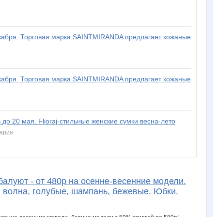
екабря. Торговая марка SAINTMIRANDA предлагает кожаные
екабря. Торговая марка SAINTMIRANDA предлагает кожаные
 до 20 мая. Flioraj-стильные женские сумки весна-лето
тария
 балуют - от 480р на осенне-весенние модели.
я волна, голубые, шампань, бежевые. Юбки.