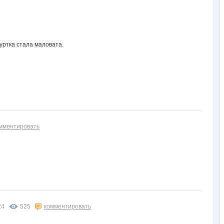
куртка стала маловата.
мментировать
24
525
комментировать