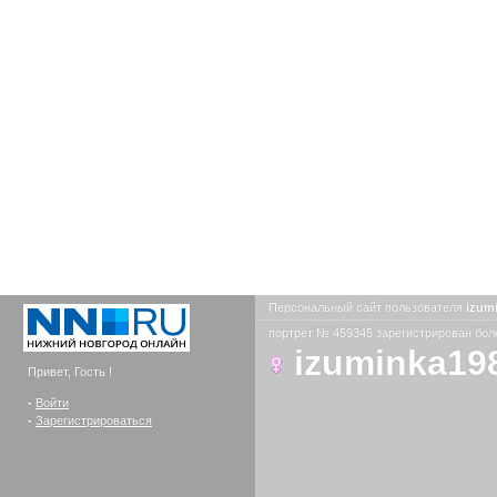
Персональный сайт пользователя
izum
портрет № 459345 зарегистрирован боле
izuminka19
Привет, Гость !
-
Войти
-
Зарегистрироваться