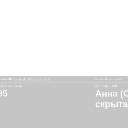
inka1985
:
izuminka1985.www.nn.ru
пользователь имеет с
е 1 года назад
настоящее имя:
85
Анна (
скрыта