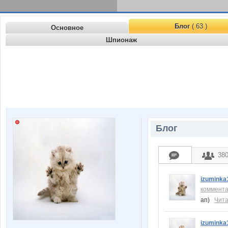
Блог
( 63 )
Основное
Шпионаж
Блог
38
izuminka
коммент
ап)
Чита
izuminka